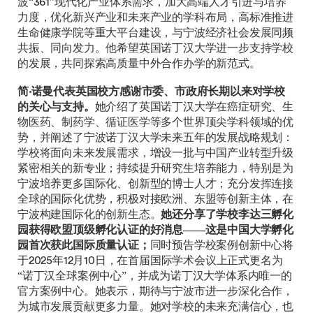
波“361”现代化产业体系需求，加大高端人才引进与培养
力度，优化新兴产业和未来产业的学科布局，高标准推进
生命健康学院等重大平台建设，与宁波经济社会发展同频
共振、同向发力。他希望英国诺丁汉大学进一步支持学校
的发展，共同探索高质量中外合作办学的新范式。
简·诺曼代表英国校方感谢市委、市政府长期以来对学校
的关心与支持。
她介绍了英国诺丁汉大学在癌症研究、生
物医药、制药学、循证医学等多个世界顶尖学科领域的优
势，并阐述了宁波诺丁汉大学未来五年的发展战略规划：
学校将面向未来发展需求，增设一批与中国产业转型升级
紧密相关的新专业；持续提升研究生培养能力，特别是为
宁波培养更多国际化、创新型的博士人才；充分发挥连接
全球的国际化优势，积极对接欧洲、东盟等创新主体，在
宁波构建国际化的创新生态。
她还分享了学校李达三孵化
园获得欧盟顶级孵化认证的好消息——这是中国大学孵化
园首次获此国际质量认证；
同时预告学校案例创新中心将
于2025年12月10日，在首届国际学术会议上正式更名为
“诺丁汉全球案例中心”，并成为诺丁汉大学体系内唯一的
官方案例中心。她表示，期待与宁波市进一步深化合作，
为城市发展贡献更多力量。她对学校的未来充满信心，也