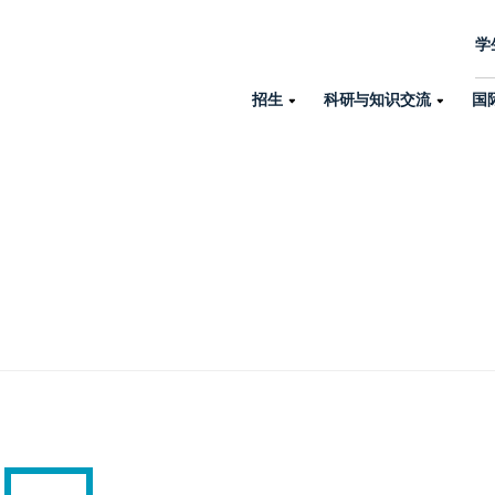
学
招生
科研与知识交流
国
诺丁汉中心
机构设置
大学生活
招生
科研与知识交流
关于我们
国际交流
学院、机构以
员工/学生门户
人才招聘
商务拓展
学院
专业与项目
科研力量
全球招生
机构与部门
教务办公室
大学战略
诺丁汉大学商学院（中国）
本科
环境研究
国际生申请就读宁诺
英语语言教学中
学生事务与发展中心
大学领导
人文与社会科学学院
授课型硕士
健康研究
学生大使在线咨询
研究生院
学生服务中心
荣誉与认证
理工学院
研究型硕士、博士
交通运输研究
诺丁汉大学卓越
全球交换与海外交
体育部
可持续发展
创新研究院
工商管理硕士（MBA）
卓越灯塔
新院系
来宁波诺丁汉大学交换交
身心健康中心
行政服务部门
培训 & 暑期课程
生命健康学院
在校生出国交换交流
就业指导办公室
研究中心与科研
专业搜索