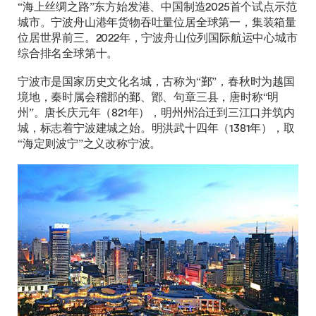
“海上丝绸之路”东方始发港、中国制造2025首个试点示范
城市。宁波舟山港年货物吞吐量位居全球第一，集装箱量
位居世界前三。2022年，宁波舟山位列国际航运中心城市
综合排名全球第十。
宁波市是国家历史文化名城，古称为“鄞”，春秋时为越国
境地，秦时属会稽郡的鄞、鄮、句章三县，唐时称“明
州”。唐长庆元年（821年），明州州治迁到三江口并筑内
城，标志着宁波建城之始。明洪武十四年（1381年），取
“海定则波宁”之义改称宁波。