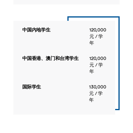
第二组
中国内地学生
120,000
学生须从本组课程中修满0至20学分。
元 / 学
年
课程代码
课
学
授
程
分
课
中国香港、澳门和台湾学生
120,000
名
学
元 / 学
称
期
年
国际学生
130,000
EDEN4034
语
20
春
元 / 学
言
季
年
测
试
与
评
估