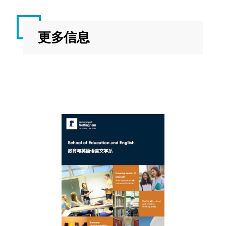
EDEN4035
青
20
春
更多信息
少
季
年
英
语
教
学
如需查看详细课程说明，请前往
课程目
录
，选择对应学年，并使用课程名称或
代码搜索。
请注意，课程设置可能根据实际情况进
行调整。