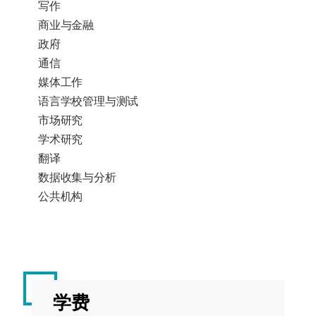
写作
（硕
商业与金融
士）
政府
通信
EDEN4037
全球
20
春
媒体工作
化社
季
语言学校管理与测试
会中
市场研究
的语
言
学术研究
翻译
数据收集与分析
EDEN4038
第二
20
春
公共机构
语言
季
习得
EDEN4046
语言
20
春
心理
季
学
学费