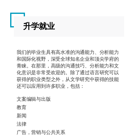
第一组
学生须从本组课程中修满40至60学分。
升学就业
课程代码
课程
学
授
名称
分
课
我们的毕业生具有高水准的沟通能力、分析能力
学
和国际化视野，深受全球知名企业和顶尖学府的
期
青睐。在那里，高级的沟通技巧、分析能力和文
化意识是非常受欢迎的。除了通过语言研究可以
获得的职业类型之外，从文学研究中获得的技能
EDEN4024
语言
20
春
还可以应用到许多职业，包括：
与跨
季
文化
文案编辑与出版
交流
教育
新闻
EDEN4022
语料
20
春
法律
库语
季
广告，营销与公共关系
言学