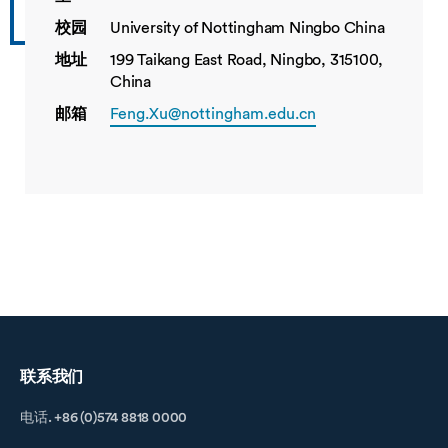
校园
University of Nottingham Ningbo China
地址
199 Taikang East Road, Ningbo, 315100,
China
邮箱
Feng.Xu@nottingham.edu.cn
联系我们
电话. +86 (0)574 8818 0000