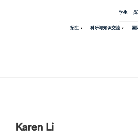
学生
员
招生
科研与知识交流
国
诺丁汉中心
机构设置
大学生活
招生
科研与知识交流
关于我们
国际交流
学院、机构以
员工/学生门户
人才招聘
商务拓展
学院
专业与项目
科研力量
全球招生
机构与部门
教务办公室
大学战略
诺丁汉大学商学院（中国）
本科
环境研究
国际生申请就读宁诺
英语语言教学中
学生事务与发展中心
大学领导
人文与社会科学学院
授课型硕士
健康研究
学生大使在线咨询
研究生院
学生服务中心
荣誉与认证
理工学院
研究型硕士、博士
交通运输研究
诺丁汉大学卓越
全球交换与海外交
体育部
可持续发展
创新研究院
工商管理硕士（MBA）
卓越灯塔
新院系
来宁波诺丁汉大学交换交
身心健康中心
行政服务部门
Karen Li
培训 & 暑期课程
生命健康学院
在校生出国交换交流
就业指导办公室
研究中心与科研
专业搜索