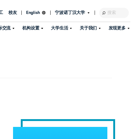
工
校友
宁波诺丁汉大学
English
际交流
机构设置
大学生活
关于我们
发现更多
教育发展基金会
图书馆
及部门
活动、体育、健康与医疗
探索我们的科研世界
专业与政策
了解宁波诺丁汉大学
国际交流与合作
校历
信息服务
校园开放日
资产处
到访校园
孔子学院
政策
了解更多
学生服务
教学教研
品牌中心
心
招生政策
杰出科研人物
中国港澳台事务办公室
个人导师
信息公开
学费与奖学金
可持续发展
国际学生服务
艺术中心
年度办学质量报告
灯塔计划（宁波）
如何申请
科研诚信与科研伦理
入境与签证
流
学生公寓
360°全景看校园
中国港澳台招生
科研成果库
流
毕业典礼
全球招生
商业化平台
视频中心
机构
咨询我们