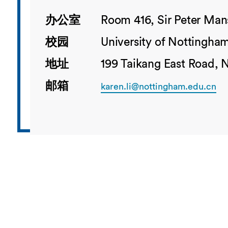
办公室
Room 416, Sir Peter Mans
校园
University of Nottingha
地址
199 Taikang East Road, 
邮箱
karen.li@nottingham.edu.cn