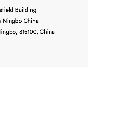
field Building
m Ningbo China
Ningbo, 315100, China