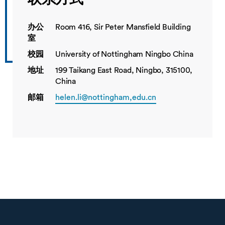
办公
Room 416, Sir Peter Mansfield Building
室
校园
University of Nottingham Ningbo China
地址
199 Taikang East Road, Ningbo, 315100,
China
邮箱
helen.li@nottingham,edu.cn