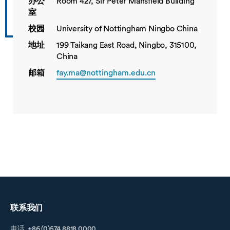
办公
Room 427, Sir Peter Mansfield Building
室
校园
University of Nottingham Ningbo China
地址
199 Taikang East Road, Ningbo, 315100,
China
邮箱
fay.ma@nottingham.edu.cn
联系我们
电话. +86 (0)574 8818 0000