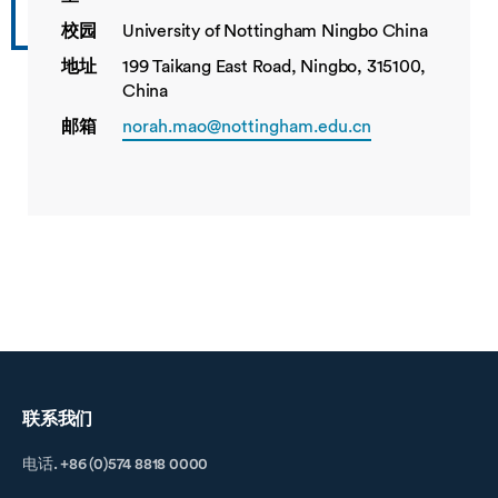
校园
University of Nottingham Ningbo China
地址
199 Taikang East Road, Ningbo, 315100,
China
邮箱
norah.mao@nottingham.edu.cn
联系我们
电话. +86 (0)574 8818 0000