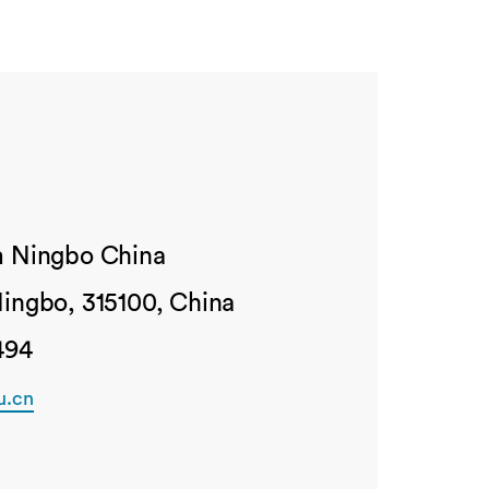
m Ningbo China
Ningbo, 315100, China
494
u.cn