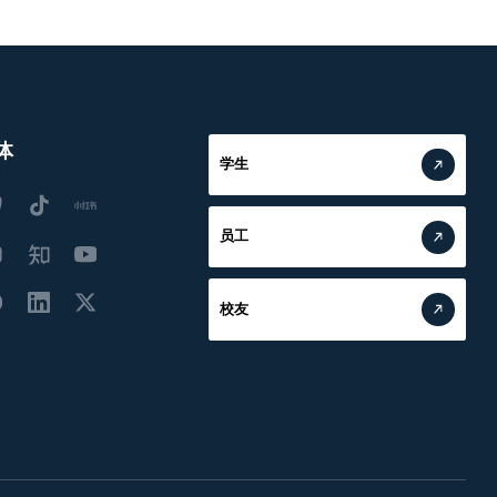
体
学生
员工
校友