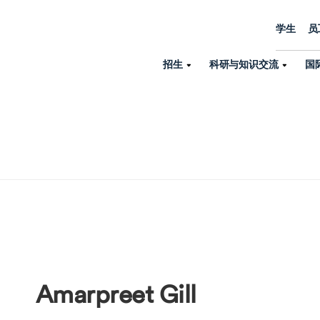
学生
员
招生
科研与知识交流
国
诺丁汉中心
机构设置
大学生活
招生
科研与知识交流
关于我们
国际交流
学院、机构以
员工/学生门户
人才招聘
商务拓展
学院
专业与项目
科研力量
全球招生
机构与部门
教务办公室
大学战略
诺丁汉大学商学院（中国）
本科
环境研究
国际生申请就读宁诺
英语语言教学中
学生事务与发展中心
大学领导
人文与社会科学学院
授课型硕士
健康研究
学生大使在线咨询
研究生院
学生服务中心
荣誉与认证
理工学院
研究型硕士、博士
交通运输研究
诺丁汉大学卓越
全球交换与海外交
体育部
可持续发展
创新研究院
工商管理硕士（MBA）
卓越灯塔
新院系
来宁波诺丁汉大学交换交
身心健康中心
行政服务部门
Amarpreet Gill
培训 & 暑期课程
生命健康学院
在校生出国交换交流
就业指导办公室
研究中心与科研
专业搜索