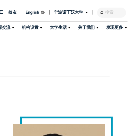
工
校友
宁波诺丁汉大学
English
际交流
机构设置
大学生活
关于我们
发现更多
教育发展基金会
图书馆
及部门
活动、体育、健康与医疗
探索我们的科研世界
专业与政策
了解宁波诺丁汉大学
国际交流与合作
校历
信息服务
校园开放日
资产处
到访校园
孔子学院
政策
了解更多
学生服务
教学教研
品牌中心
心
招生政策
杰出科研人物
中国港澳台事务办公室
个人导师
信息公开
学费与奖学金
可持续发展
国际学生服务
艺术中心
年度办学质量报告
灯塔计划（宁波）
如何申请
科研诚信与科研伦理
入境与签证
流
学生公寓
360°全景看校园
中国港澳台招生
科研成果库
流
毕业典礼
全球招生
商业化平台
视频中心
机构
咨询我们