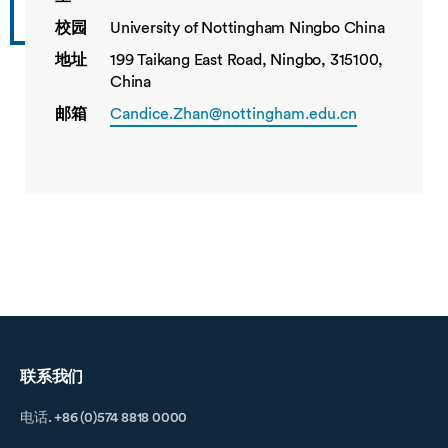
校园
University of Nottingham Ningbo China
地址
199 Taikang East Road, Ningbo, 315100,
China
邮箱
Candice.Zhan@nottingham.edu.cn
联系我们
电话. +86 (0)574 8818 0000