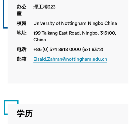
办公
理工楼323
室
校园
University of Nottingham Ningbo China
地址
199 Taikang East Road, Ningbo, 315100,
China
电话
+86 (0) 574 8818 0000 (ext 8372)
邮箱
Elsaid.Zahran@nottingham.edu.cn
学历