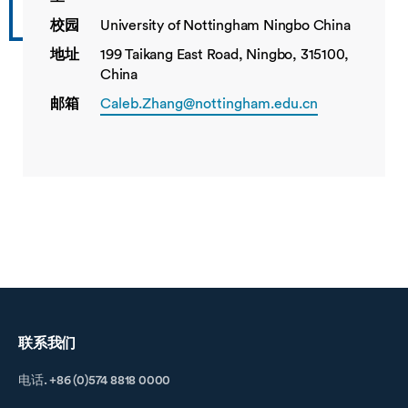
校园
University of Nottingham Ningbo China
地址
199 Taikang East Road, Ningbo, 315100,
China
邮箱
Caleb.Zhang@nottingham.edu.cn
联系我们
电话. +86 (0)574 8818 0000