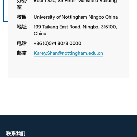
办公
Room 320, Sir Peter Mansfield Building
室
校园
University of Nottingham Ningbo China
地址
199 Taikang East Road, Ningbo, 315100,
China
电话
+86 (0)574 8078 0000
邮箱
Karey.Shan@nottingham.edu.cn
联系我们