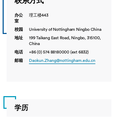
联系方式
办公
理工楼443
室
校园
University of Nottingham Ningbo China
地址
199 Taikang East Road, Ningbo, 315100,
China
电话
+86 (0) 574 88180000 (ext 6832)
邮箱
Daokun.Zhang@nottingham.edu.cn
学历