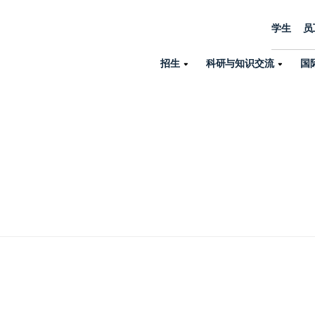
学生
员
招生
科研与知识交流
国
诺丁汉中心
机构设置
大学生活
招生
科研与知识交流
关于我们
国际交流
学院、机构以
员工/学生门户
人才招聘
商务拓展
学院
专业与项目
科研力量
全球招生
机构与部门
教务办公室
大学战略
诺丁汉大学商学院（中国）
本科
环境研究
国际生申请就读宁诺
英语语言教学中
学生事务与发展中心
大学领导
人文与社会科学学院
授课型硕士
健康研究
学生大使在线咨询
研究生院
学生服务中心
荣誉与认证
理工学院
研究型硕士、博士
交通运输研究
诺丁汉大学卓越
全球交换与海外交
体育部
可持续发展
创新研究院
工商管理硕士（MBA）
卓越灯塔
新院系
来宁波诺丁汉大学交换交
身心健康中心
行政服务部门
培训 & 暑期课程
生命健康学院
在校生出国交换交流
就业指导办公室
研究中心与科研
专业搜索