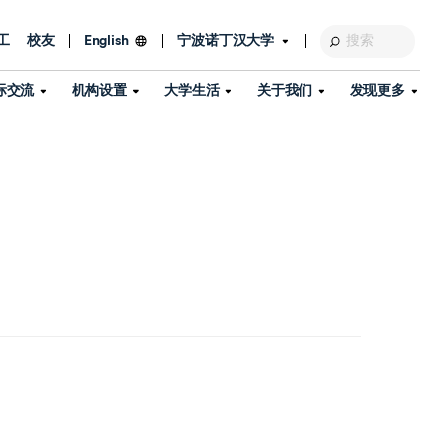
工
校友
宁波诺丁汉大学
English
际交流
机构设置
大学生活
关于我们
发现更多
教育发展基金会
图书馆
及部门
活动、体育、健康与医疗
探索我们的科研世界
专业与政策
了解宁波诺丁汉大学
国际交流与合作
校历
信息服务
校园开放日
资产处
到访校园
孔子学院
政策
了解更多
学生服务
教学教研
品牌中心
心
招生政策
杰出科研人物
中国港澳台事务办公室
个人导师
信息公开
学费与奖学金
可持续发展
国际学生服务
艺术中心
年度办学质量报告
灯塔计划（宁波）
如何申请
科研诚信与科研伦理
入境与签证
流
学生公寓
360°全景看校园
中国港澳台招生
科研成果库
流
毕业典礼
全球招生
商业化平台
视频中心
机构
咨询我们