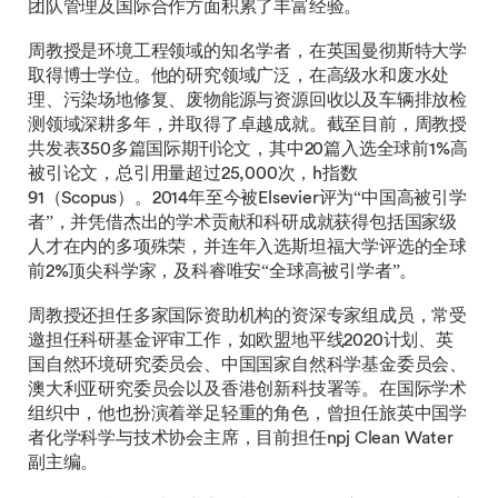
团队管理及国际合作方面积累了丰富经验。
周教授是环境工程领域的知名学者，在英国曼彻斯特大学
取得博士学位。他的研究领域广泛，在高级水和废水处
理、污染场地修复、废物能源与资源回收以及车辆排放检
测领域深耕多年，并取得了卓越成就。截至目前，周教授
共发表350多篇国际期刊论文，其中20篇入选全球前1%高
被引论文，总引用量超过25,000次，h指数
91（Scopus）。2014年至今被Elsevier评为“中国高被引学
者”，并凭借杰出的学术贡献和科研成就获得包括国家级
人才在内的多项殊荣，并连年入选斯坦福大学评选的全球
前2%顶尖科学家，及科睿唯安“全球高被引学者”。
周教授还担任多家国际资助机构的资深专家组成员，常受
邀担任科研基金评审工作，如欧盟地平线2020计划、英
国自然环境研究委员会、中国国家自然科学基金委员会、
澳大利亚研究委员会以及香港创新科技署等。在国际学术
组织中，他也扮演着举足轻重的角色，曾担任旅英中国学
者化学科学与技术协会主席，目前担任npj Clean Water
副主编。