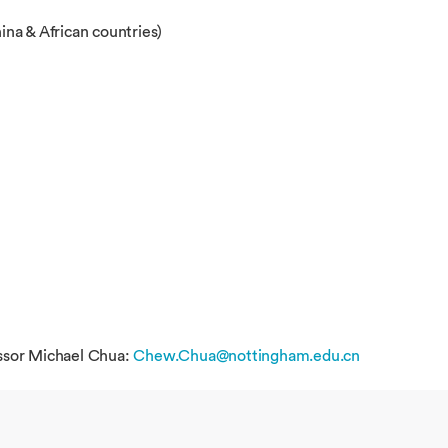
na & African countries)
essor Michael Chua:
Chew.Chua@nottingham.edu.cn