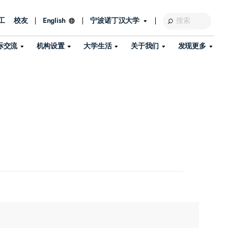
工
校友
宁波诺丁汉大学
English
际交流
机构设置
大学生活
关于我们
发现更多
教育发展基金会
图书馆
及部门
活动、体育、健康与医疗
探索我们的科研世界
专业与政策
了解宁波诺丁汉大学
国际交流与合作
校历
信息服务
校园开放日
资产处
到访校园
孔子学院
政策
了解更多
学生服务
教学教研
品牌中心
心
招生政策
杰出科研人物
中国港澳台事务办公室
个人导师
信息公开
学费与奖学金
可持续发展
国际学生服务
艺术中心
年度办学质量报告
灯塔计划（宁波）
如何申请
科研诚信与科研伦理
入境与签证
流
学生公寓
360°全景看校园
中国港澳台招生
科研成果库
流
毕业典礼
全球招生
商业化平台
视频中心
机构
咨询我们