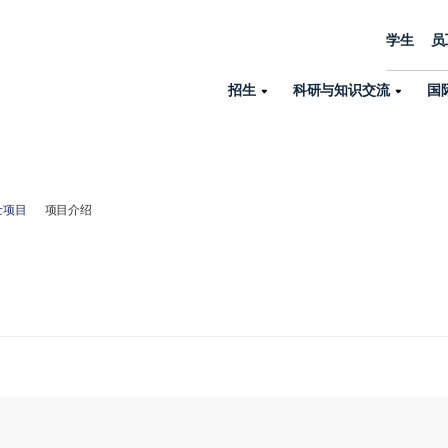
学生
员
招生
科研与知识交流
国
诺丁汉中心
机构设置
大学生活
招生
科研与知识交流
关于我们
国际交流
学院、机构以
员工/学生门户
人才招聘
士项目
项目介绍
商务拓展
学院
专业与项目
科研力量
全球招生
机构与部门
教务办公室
大学战略
诺丁汉大学商学院（中国）
本科
环境研究
国际生申请就读宁诺
英语语言教学中
学生事务与发展中心
大学领导
人文与社会科学学院
授课型硕士
健康研究
学生大使在线咨询
研究生院
学生服务中心
荣誉与认证
理工学院
研究型硕士、博士
交通运输研究
诺丁汉大学卓越
全球交换与海外交
体育部
可持续发展
创新研究院
工商管理硕士（MBA）
卓越灯塔
新院系
来宁波诺丁汉大学交换交
身心健康中心
行政服务部门
培训 & 暑期课程
生命健康学院
在校生出国交换交流
就业指导办公室
研究中心与科研
专业搜索