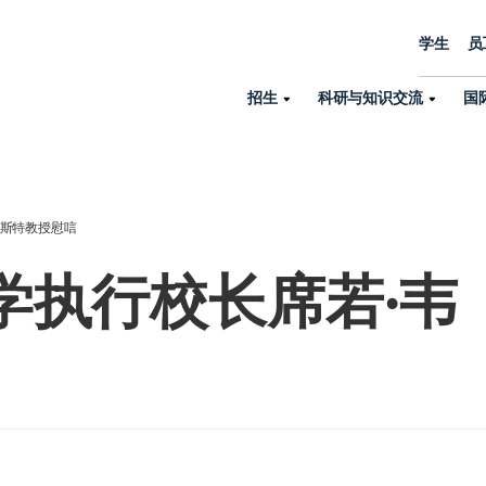
学生
员
招生
科研与知识交流
国
诺丁汉中心
机构设置
大学生活
招生
科研与知识交流
关于我们
国际交流
学院、机构以
员工/学生门户
人才招聘
韦斯特教授慰唁
商务拓展
学院
专业与项目
科研力量
全球招生
机构与部门
学执行校长席若·韦
教务办公室
大学战略
诺丁汉大学商学院（中国）
本科
环境研究
国际生申请就读宁诺
英语语言教学中
学生事务与发展中心
大学领导
人文与社会科学学院
授课型硕士
健康研究
学生大使在线咨询
研究生院
学生服务中心
荣誉与认证
理工学院
研究型硕士、博士
交通运输研究
诺丁汉大学卓越
全球交换与海外交
体育部
可持续发展
创新研究院
工商管理硕士（MBA）
卓越灯塔
新院系
来宁波诺丁汉大学交换交
身心健康中心
行政服务部门
培训 & 暑期课程
生命健康学院
在校生出国交换交流
就业指导办公室
研究中心与科研
专业搜索