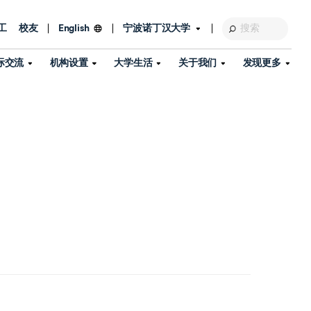
工
校友
宁波诺丁汉大学
English
际交流
机构设置
大学生活
关于我们
发现更多
教育发展基金会
图书馆
及部门
活动、体育、健康与医疗
探索我们的科研世界
专业与政策
了解宁波诺丁汉大学
国际交流与合作
校历
信息服务
校园开放日
资产处
到访校园
孔子学院
政策
了解更多
学生服务
教学教研
品牌中心
心
招生政策
杰出科研人物
中国港澳台事务办公室
个人导师
信息公开
学费与奖学金
可持续发展
国际学生服务
艺术中心
年度办学质量报告
灯塔计划（宁波）
如何申请
科研诚信与科研伦理
入境与签证
流
学生公寓
360°全景看校园
中国港澳台招生
科研成果库
流
毕业典礼
全球招生
商业化平台
视频中心
机构
咨询我们