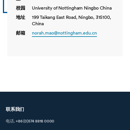
校园
University of Nottingham Ningbo China
地址
199 Taikang East Road, Ningbo, 315100,
China
邮箱
norah.mao@nottingham.edu.cn
联系我们
电话. +86 (0)574 8818 0000