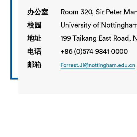
办公室
Room 320, Sir Peter Man
校园
University of Nottingha
地址
199 Taikang East Road, 
电话
+86 (0)574 9841 0000
邮箱
Forrest.JI@nottingham.edu.cn