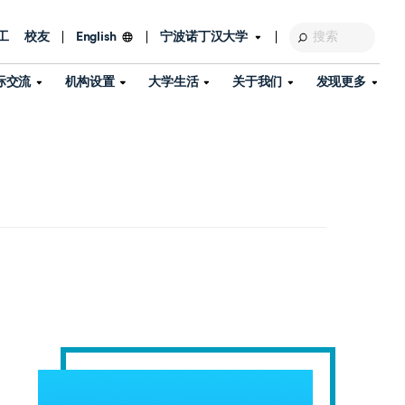
工
校友
宁波诺丁汉大学
English
际交流
机构设置
大学生活
关于我们
发现更多
教育发展基金会
图书馆
及部门
活动、体育、健康与医疗
探索我们的科研世界
专业与政策
了解宁波诺丁汉大学
国际交流与合作
校历
信息服务
校园开放日
资产处
到访校园
孔子学院
政策
了解更多
学生服务
教学教研
品牌中心
心
招生政策
杰出科研人物
中国港澳台事务办公室
个人导师
信息公开
学费与奖学金
可持续发展
国际学生服务
艺术中心
年度办学质量报告
灯塔计划（宁波）
如何申请
科研诚信与科研伦理
入境与签证
流
学生公寓
360°全景看校园
中国港澳台招生
科研成果库
流
毕业典礼
全球招生
商业化平台
视频中心
机构
咨询我们