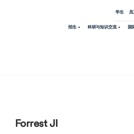
学生
员
招生
科研与知识交流
国
诺丁汉中心
机构设置
大学生活
招生
科研与知识交流
关于我们
国际交流
学院、机构以
员工/学生门户
人才招聘
商务拓展
学院
专业与项目
科研力量
全球招生
机构与部门
教务办公室
大学战略
诺丁汉大学商学院（中国）
本科
环境研究
国际生申请就读宁诺
英语语言教学中
学生事务与发展中心
大学领导
人文与社会科学学院
授课型硕士
健康研究
学生大使在线咨询
研究生院
学生服务中心
荣誉与认证
理工学院
研究型硕士、博士
交通运输研究
诺丁汉大学卓越
全球交换与海外交
体育部
可持续发展
创新研究院
工商管理硕士（MBA）
卓越灯塔
新院系
来宁波诺丁汉大学交换交
身心健康中心
行政服务部门
Forrest JI
培训 & 暑期课程
生命健康学院
在校生出国交换交流
就业指导办公室
研究中心与科研
专业搜索