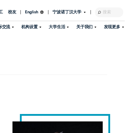
工
校友
宁波诺丁汉大学
English
际交流
机构设置
大学生活
关于我们
发现更多
教育发展基金会
图书馆
及部门
活动、体育、健康与医疗
探索我们的科研世界
专业与政策
了解宁波诺丁汉大学
国际交流与合作
校历
信息服务
校园开放日
资产处
到访校园
孔子学院
政策
了解更多
学生服务
教学教研
品牌中心
心
招生政策
杰出科研人物
中国港澳台事务办公室
个人导师
信息公开
学费与奖学金
可持续发展
国际学生服务
艺术中心
年度办学质量报告
灯塔计划（宁波）
如何申请
科研诚信与科研伦理
入境与签证
流
学生公寓
360°全景看校园
中国港澳台招生
科研成果库
流
毕业典礼
全球招生
商业化平台
视频中心
机构
咨询我们