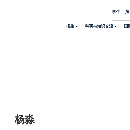
学生
员
招生
科研与知识交流
国
诺丁汉中心
机构设置
大学生活
招生
科研与知识交流
关于我们
国际交流
学院、机构以
员工/学生门户
人才招聘
商务拓展
学院
专业与项目
科研力量
全球招生
机构与部门
教务办公室
大学战略
诺丁汉大学商学院（中国）
本科
环境研究
国际生申请就读宁诺
英语语言教学中
学生事务与发展中心
大学领导
人文与社会科学学院
授课型硕士
健康研究
学生大使在线咨询
研究生院
学生服务中心
荣誉与认证
理工学院
研究型硕士、博士
交通运输研究
诺丁汉大学卓越
全球交换与海外交
体育部
可持续发展
创新研究院
工商管理硕士（MBA）
卓越灯塔
新院系
来宁波诺丁汉大学交换交
身心健康中心
行政服务部门
杨淼
培训 & 暑期课程
生命健康学院
在校生出国交换交流
就业指导办公室
研究中心与科研
专业搜索