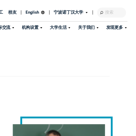
工
校友
宁波诺丁汉大学
English
际交流
机构设置
大学生活
关于我们
发现更多
教育发展基金会
图书馆
及部门
活动、体育、健康与医疗
探索我们的科研世界
专业与政策
了解宁波诺丁汉大学
国际交流与合作
校历
信息服务
校园开放日
资产处
到访校园
孔子学院
政策
了解更多
学生服务
教学教研
品牌中心
心
招生政策
杰出科研人物
中国港澳台事务办公室
个人导师
信息公开
学费与奖学金
可持续发展
国际学生服务
艺术中心
年度办学质量报告
灯塔计划（宁波）
如何申请
科研诚信与科研伦理
入境与签证
流
学生公寓
360°全景看校园
中国港澳台招生
科研成果库
流
毕业典礼
全球招生
商业化平台
视频中心
机构
咨询我们