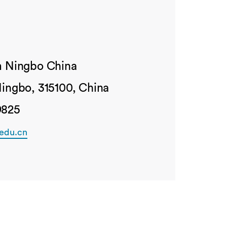
m Ningbo China
Ningbo, 315100, China
9825
edu.cn