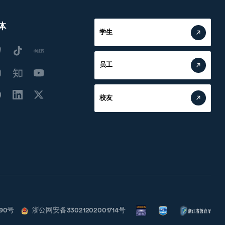
体
学生
员工
校友
790号
浙公网安备33021202001714号