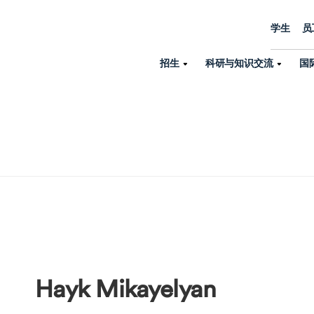
学生
员
招生
科研与知识交流
国
诺丁汉中心
机构设置
大学生活
招生
科研与知识交流
关于我们
国际交流
学院、机构以
员工/学生门户
人才招聘
商务拓展
学院
专业与项目
科研力量
全球招生
机构与部门
教务办公室
大学战略
诺丁汉大学商学院（中国）
本科
环境研究
国际生申请就读宁诺
英语语言教学中
学生事务与发展中心
大学领导
人文与社会科学学院
授课型硕士
健康研究
学生大使在线咨询
研究生院
学生服务中心
荣誉与认证
理工学院
研究型硕士、博士
交通运输研究
诺丁汉大学卓越
全球交换与海外交
体育部
可持续发展
创新研究院
工商管理硕士（MBA）
卓越灯塔
新院系
来宁波诺丁汉大学交换交
身心健康中心
行政服务部门
Hayk Mikayelyan
培训 & 暑期课程
生命健康学院
在校生出国交换交流
就业指导办公室
研究中心与科研
专业搜索