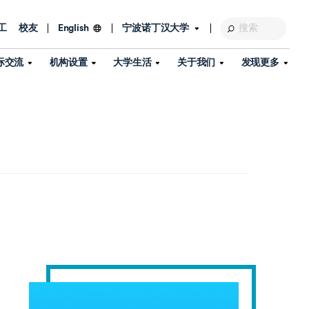
工
校友
宁波诺丁汉大学
English
际交流
机构设置
大学生活
关于我们
发现更多
教育发展基金会
图书馆
及部门
活动、体育、健康与医疗
探索我们的科研世界
专业与政策
了解宁波诺丁汉大学
国际交流与合作
校历
信息服务
校园开放日
资产处
到访校园
孔子学院
政策
了解更多
学生服务
教学教研
品牌中心
心
招生政策
杰出科研人物
中国港澳台事务办公室
个人导师
信息公开
学费与奖学金
可持续发展
国际学生服务
艺术中心
年度办学质量报告
灯塔计划（宁波）
如何申请
科研诚信与科研伦理
入境与签证
流
学生公寓
360°全景看校园
中国港澳台招生
科研成果库
流
毕业典礼
全球招生
商业化平台
视频中心
机构
咨询我们