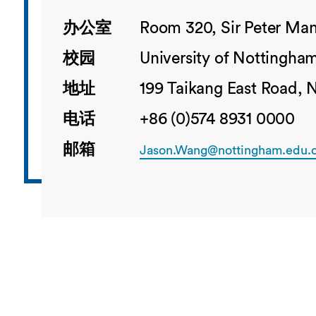
办公室
Room 320, Sir Peter Man
校园
University of Nottingha
地址
199 Taikang East Road, 
电话
+86 (0)574 8931 0000
邮箱
Jason.Wang@nottingham.edu.