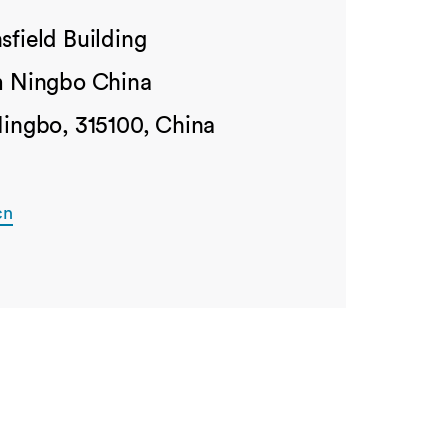
sfield Building
m Ningbo China
Ningbo, 315100, China
cn