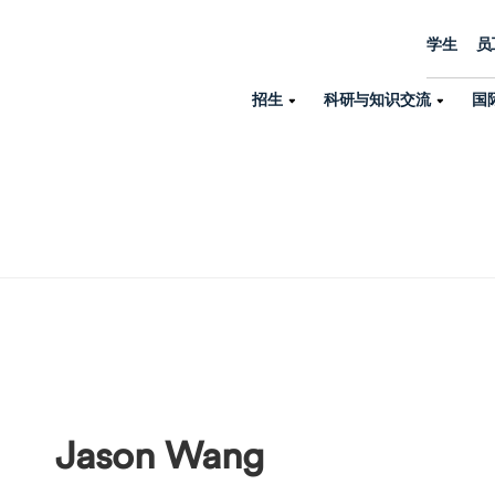
学生
员
招生
科研与知识交流
国
诺丁汉中心
机构设置
大学生活
招生
科研与知识交流
关于我们
国际交流
学院、机构以
员工/学生门户
人才招聘
商务拓展
学院
专业与项目
科研力量
全球招生
机构与部门
教务办公室
大学战略
诺丁汉大学商学院（中国）
本科
环境研究
国际生申请就读宁诺
英语语言教学中
学生事务与发展中心
大学领导
人文与社会科学学院
授课型硕士
健康研究
学生大使在线咨询
研究生院
学生服务中心
荣誉与认证
理工学院
研究型硕士、博士
交通运输研究
诺丁汉大学卓越
全球交换与海外交
体育部
可持续发展
创新研究院
工商管理硕士（MBA）
卓越灯塔
新院系
来宁波诺丁汉大学交换交
身心健康中心
行政服务部门
Jason Wang
培训 & 暑期课程
生命健康学院
在校生出国交换交流
就业指导办公室
研究中心与科研
专业搜索