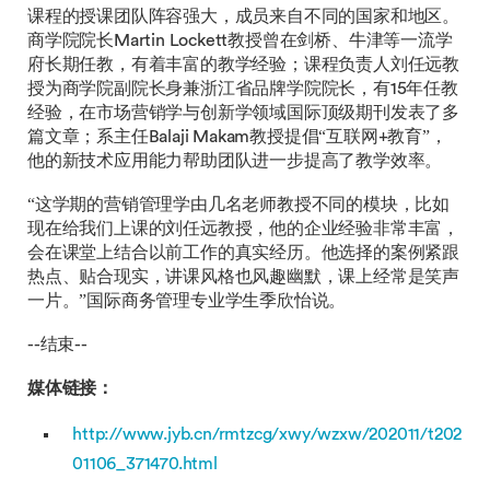
课程的授课团队阵容强大，成员来自不同的国家和地区。
商学院院长Martin Lockett教授曾在剑桥、牛津等一流学
府长期任教，有着丰富的教学经验；课程负责人刘任远教
授为商学院副院长身兼浙江省品牌学院院长，有15年任教
经验，在市场营销学与创新学领域国际顶级期刊发表了多
篇文章；系主任Balaji Makam教授提倡“互联网+教育”，
他的新技术应用能力帮助团队进一步提高了教学效率。
“这学期的营销管理学由几名老师教授不同的模块，比如
现在给我们上课的刘任远教授，他的企业经验非常丰富，
会在课堂上结合以前工作的真实经历。他选择的案例紧跟
热点、贴合现实，讲课风格也风趣幽默，课上经常是笑声
一片。”国际商务管理专业学生季欣怡说。
--结束--
媒体链接：
http://www.jyb.cn/rmtzcg/xwy/wzxw/202011/t202
01106_371470.html